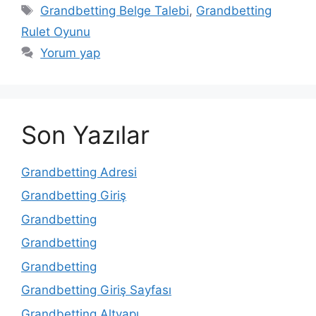
Etiketler
Grandbetting Belge Talebi
,
Grandbetting
Rulet Oyunu
Yorum yap
Son Yazılar
Grandbetting Adresi
Grandbetting Giriş
Grandbetting
Grandbetting
Grandbetting
Grandbetting Giriş Sayfası
Grandbetting Altyapı