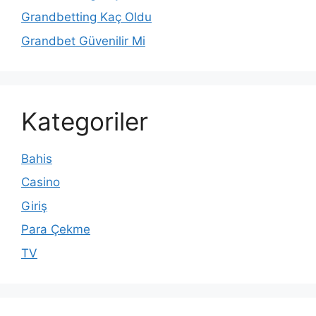
Grandbetting Kaç Oldu
Grandbet Güvenilir Mi
Kategoriler
Bahis
Casino
Giriş
Para Çekme
TV