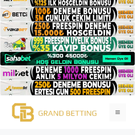
İçeriğe
atla
Menü