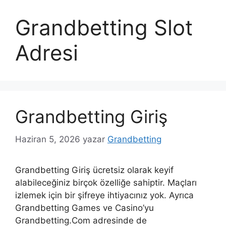
Grandbetting Slot
Adresi
Grandbetting Giriş
Haziran 5, 2026
yazar
Grandbetting
Grandbetting Giriş ücretsiz olarak keyif
alabileceğiniz birçok özelliğe sahiptir. Maçları
izlemek için bir şifreye ihtiyacınız yok. Ayrıca
Grandbetting Games ve Casino’yu
Grandbetting.Com adresinde de