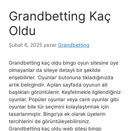
Grandbetting Kaç
Oldu
Şubat 6, 2025
yazar
Grandbetting
Grandbetting kaç oldu bingo oyun sitesine üye
olmayanlar da siteye detaylı bir şekilde
erişebilirler. ‘Oyunlar’ butonuna tıkladığınızda
artık belirgindir. Açılan sayfada oyunun alt
başlıkları görüntülenir. Keşfetmekle ilgilendiğiniz
oyunlar. Popüler oyunlar veya canlı oyunlar gibi
oyunlar bile tür seçimini kolaylaştırmak için
tasarlanmıştır. Bingo’ya ek olarak üyelerin
tercihlerini de görüntüleyebilirsiniz.
Grandbetting kaç oldu web sitesi bingo