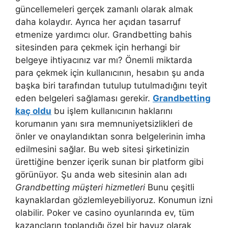
güncellemeleri gerçek zamanlı olarak almak
daha kolaydır. Ayrıca her açıdan tasarruf
etmenize yardımcı olur. Grandbetting bahis
sitesinden para çekmek için herhangi bir
belgeye ihtiyacınız var mı? Önemli miktarda
para çekmek için kullanıcının, hesabın şu anda
başka biri tarafından tutulup tutulmadığını teyit
eden belgeleri sağlaması gerekir.
Grandbetting
kaç oldu
bu işlem kullanıcının haklarını
korumanın yanı sıra memnuniyetsizlikleri de
önler ve onaylandıktan sonra belgelerinin imha
edilmesini sağlar. Bu web sitesi şirketinizin
ürettiğine benzer içerik sunan bir platform gibi
görünüyor. Şu anda web sitesinin alan adı
Grandbetting müşteri hizmetleri
Bunu çeşitli
kaynaklardan gözlemleyebiliyoruz. Konumun izni
olabilir. Poker ve casino oyunlarında ev, tüm
kazançların toplandığı özel bir havuz olarak