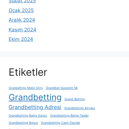
Şubat 2025
Ocak 2025
Aralık 2024
Kasım 2024
Ekim 2024
Etiketler
Granbetting Mobil Giriş
Grandbet Güvenilir Mi
Grandbetting
Grand Betting
Grandbetting Adresi
Grandbetting Altyapı
Grandbetting Bahis Süreci
Grandbetting Belge Talebi
Grandbetting Bonus
Grandbetting Canlı Destek