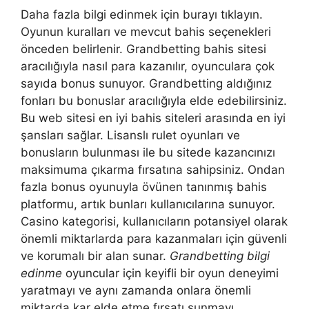
Daha fazla bilgi edinmek için burayı tıklayın.
Oyunun kuralları ve mevcut bahis seçenekleri
önceden belirlenir. Grandbetting bahis sitesi
aracılığıyla nasıl para kazanılır, oyunculara çok
sayıda bonus sunuyor. Grandbetting aldığınız
fonları bu bonuslar aracılığıyla elde edebilirsiniz.
Bu web sitesi en iyi bahis siteleri arasında en iyi
şansları sağlar. Lisanslı rulet oyunları ve
bonusların bulunması ile bu sitede kazancınızı
maksimuma çıkarma fırsatına sahipsiniz. Ondan
fazla bonus oyunuyla övünen tanınmış bahis
platformu, artık bunları kullanıcılarına sunuyor.
Casino kategorisi, kullanıcıların potansiyel olarak
önemli miktarlarda para kazanmaları için güvenli
ve korumalı bir alan sunar.
Grandbetting bilgi
edinme
oyuncular için keyifli bir oyun deneyimi
yaratmayı ve aynı zamanda onlara önemli
miktarda kar elde etme fırsatı sunmayı