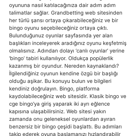
oyununa nasıl katılacağınıza dair adım adım
talimatlar sağlar. Grandbetting web sitesinden
her türlü şansı ortaya çıkarabileceğiniz ve bir
bingo oyunu seçebileceğiniz ortaya çıktı.
Bulunduğunuz oyunlar sayfasında yer alan
başlıkları inceleyerek aradığınız oyunu keşfetmiş
olmalısınız. Adından dolayı ‘canlı oyunlar’ yerine
‘bingo’ tabiri kullanılıyor. Oldukça popülerlik
kazanmış bir oyundur. Nereden kaynaklandı?
İlgilendiğiniz oyunun kendine özgü bir başlığı
olduğu aşikar. Bu konuyu bulun ve bilgileri
kendiniz doğrulayın. Bingo, platforma
kaydolabileceğiniz web sitesidir. Klasik bingo ve
cge bingo’ya giriş yaparak iki ayrı eğlence
kapısına ulaşabilirsiniz. Web sitesi yakın
zamanda onu geleneksel oyunlardan ayıran
benzersiz bir bingo çeşidi başlattı. Bu adımları
takip ederek oyuna başlamanızı hızlandırabilir