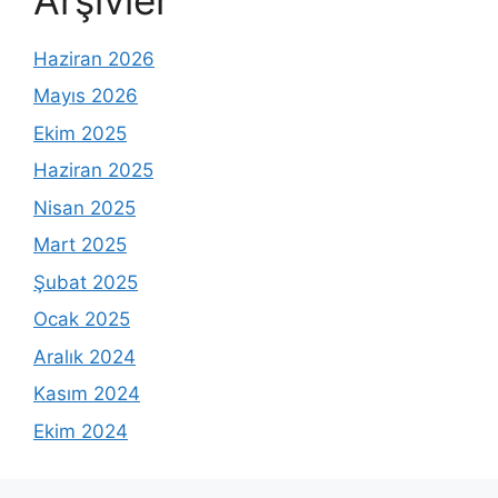
Haziran 2026
Mayıs 2026
Ekim 2025
Haziran 2025
Nisan 2025
Mart 2025
Şubat 2025
Ocak 2025
Aralık 2024
Kasım 2024
Ekim 2024