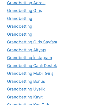
Grandbetting Adresi
Grandbetting Giriş
Grandbetting
Grandbetting
Grandbetting
Grandbetting Giriş Sayfası
Grandbetting Altyapı
Grandbetting İnstagram
Grandbetting Canlı Destek
Grandbetting Mobil Giriş
Grandbetting Bonus
Grandbetting Üyelik
Grandbetting Kayıt
Grandbetting Kaç Oldu