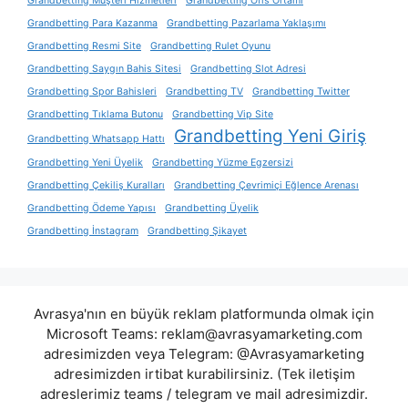
Grandbetting Müşteri Hizmetleri
Grandbetting Ofis Ortamı
Grandbetting Para Kazanma
Grandbetting Pazarlama Yaklaşımı
Grandbetting Resmi Site
Grandbetting Rulet Oyunu
Grandbetting Saygın Bahis Sitesi
Grandbetting Slot Adresi
Grandbetting Spor Bahisleri
Grandbetting TV
Grandbetting Twitter
Grandbetting Tıklama Butonu
Grandbetting Vip Site
Grandbetting Yeni Giriş
Grandbetting Whatsapp Hattı
Grandbetting Yeni Üyelik
Grandbetting Yüzme Egzersizi
Grandbetting Çekiliş Kuralları
Grandbetting Çevrimiçi Eğlence Arenası
Grandbetting Ödeme Yapısı
Grandbetting Üyelik
Grandbetting İnstagram
Grandbetting Şikayet
Avrasya'nın en büyük reklam platformunda olmak için
Microsoft Teams:
reklam@avrasyamarketing.com
adresimizden veya Telegram: @Avrasyamarketing
adresimizden irtibat kurabilirsiniz. (Tek iletişim
adreslerimiz teams / telegram ve mail adresimizdir.