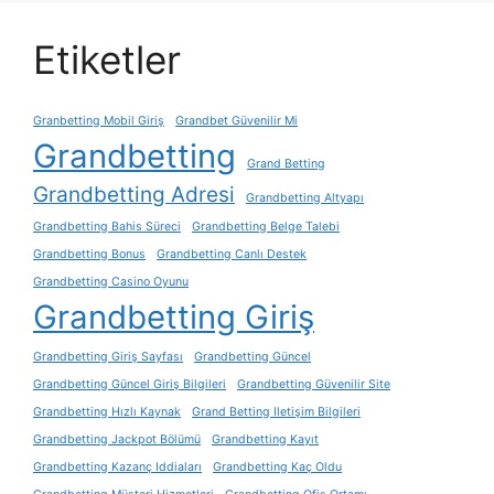
Etiketler
Granbetting Mobil Giriş
Grandbet Güvenilir Mi
Grandbetting
Grand Betting
Grandbetting Adresi
Grandbetting Altyapı
Grandbetting Bahis Süreci
Grandbetting Belge Talebi
Grandbetting Bonus
Grandbetting Canlı Destek
Grandbetting Casino Oyunu
Grandbetting Giriş
Grandbetting Giriş Sayfası
Grandbetting Güncel
Grandbetting Güncel Giriş Bilgileri
Grandbetting Güvenilir Site
Grandbetting Hızlı Kaynak
Grand Betting Iletişim Bilgileri
Grandbetting Jackpot Bölümü
Grandbetting Kayıt
Grandbetting Kazanç Iddiaları
Grandbetting Kaç Oldu