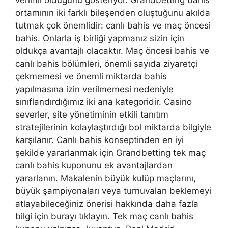
verimli olduğunu gösteriyor. Grandbetting bahis
ortamının iki farklı bileşenden oluştuğunu akılda
tutmak çok önemlidir: canlı bahis ve maç öncesi
bahis. Onlarla iş birliği yapmanız sizin için
oldukça avantajlı olacaktır. Maç öncesi bahis ve
canlı bahis bölümleri, önemli sayıda ziyaretçi
çekmemesi ve önemli miktarda bahis
yapılmasına izin verilmemesi nedeniyle
sınıflandırdığımız iki ana kategoridir. Casino
severler, site yönetiminin etkili tanıtım
stratejilerinin kolaylaştırdığı bol miktarda bilgiyle
karşılanır. Canlı bahis konseptinden en iyi
şekilde yararlanmak için Grandbetting tek maç
canlı bahis kuponunu ek avantajlardan
yararlanın. Makalenin büyük kulüp maçlarını,
büyük şampiyonaları veya turnuvaları beklemeyi
atlayabileceğiniz önerisi hakkında daha fazla
bilgi için burayı tıklayın. Tek maç canlı bahis