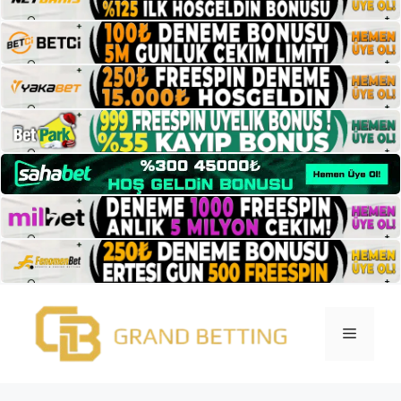
İçeriğe
atla
Menü