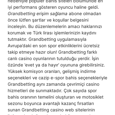
nedeniyle popüler bahis siteleri bölümünde en
iyi performans gösteren oyuncu haline geldi.
Grandbetting erişim sağlama
abone olmadan
önce lütfen şartlar ve koşullar belgesini
inceleyin. Bu düzenlemelerin amacı haklarınızı
korumak ve Türk lirası işlemlerinizin kaydını
tutmaktır. Grandbetting uygulamasıyla
Avrupa’daki en son spor etkinliklerini ücretsiz
takip etmeye hazır olun! Grandbetting farklı
canlı casino oyunlarının tutulduğu yerdir. İşin
özünde ‘evet ya da hayır’ oyununa girebilirsiniz.
Yüksek komisyon oranları, gelişmiş indirme
seçenekleri ve cazip e-spor bahis seçenekleriyle
Grandbetting aynı zamanda çevrimiçi casino
hizmetleri de sunmaktadır. Çok sayıda spor
bahis oranının temelini oluşturan ve motosiklet
sezonu boyunca avantajlı kazanç fırsatları
sunan Grandbetting casino web sitelerinin