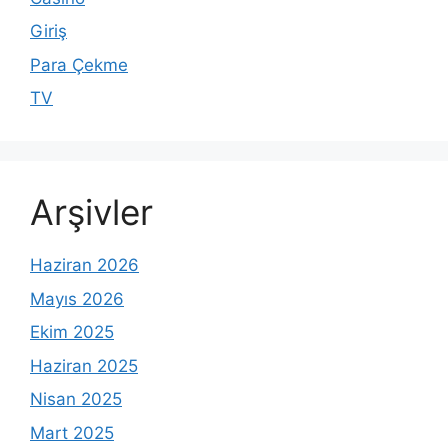
Giriş
Para Çekme
TV
Arşivler
Haziran 2026
Mayıs 2026
Ekim 2025
Haziran 2025
Nisan 2025
Mart 2025