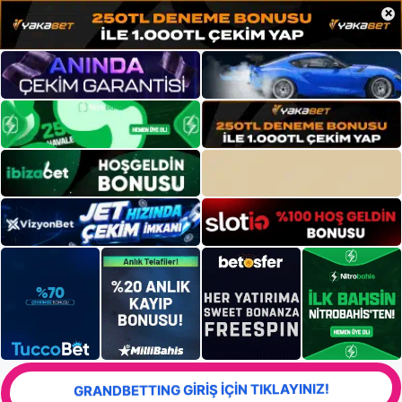
×
GRANDBETTING GİRİŞ İÇİN TIKLAYINIZ!